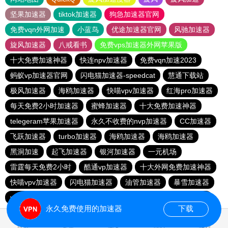
坚果加速器
tiktok加速器
狗急加速器官网
免费vqn外网加速
小蓝鸟
优途加速器官网
风驰加速器
旋风加速器
八戒看书
免费vps加速器外网苹果版
十大免费加速神器
快连npv加速器
免费vqn加速2023
蚂蚁vp加速器官网
闪电猫加速器-speedcat
慧通下载站
极风加速器
海鸥加速器
快喵vpv加速器
红海pro加速器
每天免费2小时加速器
蜜蜂加速器
十大免费加速神器
telegeram苹果加速器
永久不收费的nvp加速器
CC加速器
飞跃加速器
turbo加速器
海鸥加速器
海鸥加速器
黑洞加速
起飞加速器
银河加速器
一元机场
雷霆每天免费2小时
酷通vp加速器
十大外网免费加速神器
快喵vpv加速器
闪电猫加速器
油管加速器
暴雪加速器
vp免费加速
香蕉加速器官网正版
油管加速器永久免费版
永久免费使用的加速器
下载
0.995556s
首页
安卓
苹果
排行
推荐