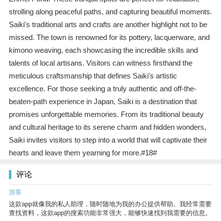
strolling along peaceful paths, and capturing beautiful moments.
Saiki's traditional arts and crafts are another highlight not to be
missed. The town is renowned for its pottery, lacquerware, and
kimono weaving, each showcasing the incredible skills and
talents of local artisans. Visitors can witness firsthand the
meticulous craftsmanship that defines Saiki's artistic
excellence. For those seeking a truly authentic and off-the-
beaten-path experience in Japan, Saiki is a destination that
promises unforgettable memories. From its traditional beauty
and cultural heritage to its serene charm and hidden wonders,
Saiki invites visitors to step into a world that will captivate their
hearts and leave them yearning for more.#18#
评论
游客
这款app就像我的私人助理，随时随地为我的办公提供帮助。我经常需要
查找资料，这款app的搜索功能非常强大，能够快速找到我需要的信息。