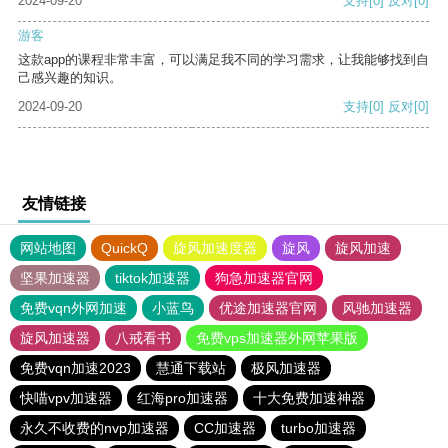
2024-09-20
支持
[0]
反对
[0]
游客
这款app的课程非常丰富，可以满足我不同的学习需求，让我能够找到自
己感兴趣的知识。
2024-09-20
支持
[0]
反对
[0]
友情链接
网站地图
QuickQ
旋风加速度器
旋风
旋风加速
坚果加速器
tiktok加速器
狗急加速器官网
免费vqn外网加速
小蓝鸟
优途加速器官网
风驰加速器
旋风加速器
八戒看书
免费vps加速器外网苹果版
免费vqn加速2023
慧通下载站
极风加速器
快喵vpv加速器
红海pro加速器
十大免费加速神器
永久不收费的nvp加速器
CC加速器
turbo加速器