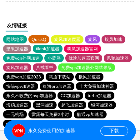
友情链接
网站地图
QuickQ
旋风加速度器
旋风
旋风加速
坚果加速器
tiktok加速器
狗急加速器官网
免费vqn外网加速
小蓝鸟
优途加速器官网
风驰加速器
旋风加速器
八戒看书
免费vps加速器外网苹果版
免费vqn加速2023
慧通下载站
极风加速器
快喵vpv加速器
红海pro加速器
十大免费加速神器
永久不收费的nvp加速器
CC加速器
turbo加速器
海鸥加速器
黑洞加速
起飞加速器
银河加速器
一元机场
雷霆每天免费2小时
酷通vp加速器
快喵vpv加速器
油管加速器
油管加速器永久免费版
永久免费使用的加速器
下载