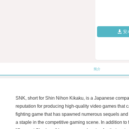
安
简介
SNK, short for Shin Nihon Kikaku, is a Japanese compan
reputation for producing high-quality video games that c
fighting game that has spawned numerous sequels and sp
a staple in the competitive gaming scene. In addition t