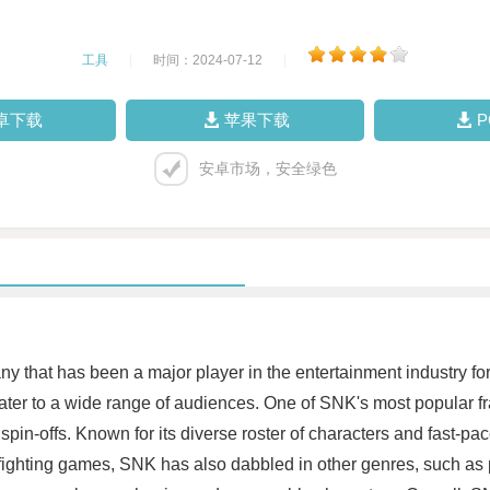
工具
|
时间：2024-07-12
|
卓下载
苹果下载
安卓市场，安全绿色
y that has been a major player in the entertainment industry 
ater to a wide range of audiences. One of SNK's most popular fra
in-offs. Known for its diverse roster of characters and fast-pa
o fighting games, SNK has also dabbled in other genres, such as