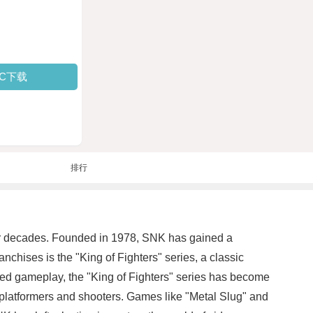
PC下载
排行
for decades. Founded in 1978, SNK has gained a
nchises is the "King of Fighters" series, a classic
ced gameplay, the "King of Fighters" series has become
 platformers and shooters. Games like "Metal Slug" and