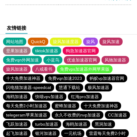
友情链接
网站地图
QuickQ
旋风加速度器
旋风
旋风加速
坚果加速器
tiktok加速器
狗急加速器官网
免费vqn外网加速
小蓝鸟
优途加速器官网
风驰加速器
旋风加速器
八戒看书
免费vps加速器外网苹果版
十大免费加速神器
免费vqn加速2023
蚂蚁vp加速器官网
闪电猫加速器-speedcat
慧通下载站
极风加速器
海鸥加速器
快喵vpv加速器
红海pro加速器
每天免费2小时加速器
蜜蜂加速器
十大免费加速神器
telegeram苹果加速器
永久不收费的nvp加速器
CC加速器
飞跃加速器
turbo加速器
海鸥加速器
黑洞加速
起飞加速器
银河加速器
一元机场
雷霆每天免费2小时