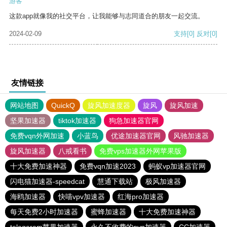
游客
这款app就像我的社交平台，让我能够与志同道合的朋友一起交流。
2024-02-09
支持
[0]
反对
[0]
友情链接
网站地图
QuickQ
旋风加速度器
旋风
旋风加速
坚果加速器
tiktok加速器
狗急加速器官网
免费vqn外网加速
小蓝鸟
优途加速器官网
风驰加速器
旋风加速器
八戒看书
免费vps加速器外网苹果版
十大免费加速神器
免费vqn加速2023
蚂蚁vp加速器官网
闪电猫加速器-speedcat
慧通下载站
极风加速器
海鸥加速器
快喵vpv加速器
红海pro加速器
每天免费2小时加速器
蜜蜂加速器
十大免费加速神器