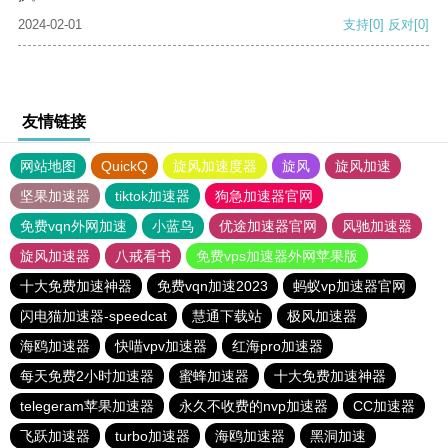
2024-02-01
支持
[0]
反对
[0]
友情链接
网站地图
QuickQ
旋风加速度器
旋风
旋风加速
坚果加速器
tiktok加速器
狗急加速器官网
免费vqn外网加速
小蓝鸟
优途加速器官网
风驰加速器
旋风加速器
八戒看书
免费vps加速器外网苹果版
十大免费加速神器
免费vqn加速2023
蚂蚁vp加速器官网
闪电猫加速器-speedcat
慧通下载站
极风加速器
海鸥加速器
快喵vpv加速器
红海pro加速器
每天免费2小时加速器
蜜蜂加速器
十大免费加速神器
telegeram苹果加速器
永久不收费的nvp加速器
CC加速器
飞跃加速器
turbo加速器
海鸥加速器
黑洞加速