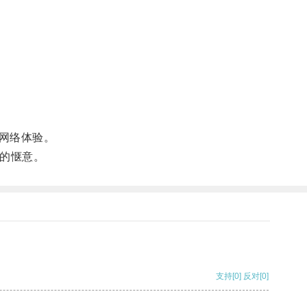
网络体验。
的惬意。
支持
[0]
反对
[0]