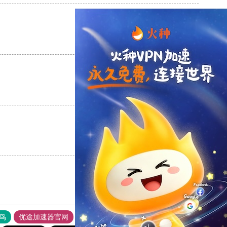
支持
[0]
反对
[0]
支持
[0]
反对
[0]
支持
[0]
反对
[0]
鸟
优途加速器官网
风驰加速器
旋风加速器
八戒看书