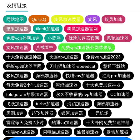
友情链接
网站地图
QuickQ
旋风加速度器
旋风
旋风加速
坚果加速器
tiktok加速器
狗急加速器官网
免费vqn外网加速
小蓝鸟
优途加速器官网
风驰加速器
旋风加速器
八戒看书
免费vps加速器外网苹果版
十大免费加速神器
快连npv加速器
免费vqn加速2023
蚂蚁vp加速器官网
闪电猫加速器-speedcat
慧通下载站
极风加速器
海鸥加速器
快喵vpv加速器
红海pro加速器
每天免费2小时加速器
蜜蜂加速器
十大免费加速神器
telegeram苹果加速器
永久不收费的nvp加速器
CC加速器
飞跃加速器
turbo加速器
海鸥加速器
海鸥加速器
黑洞加速
起飞加速器
银河加速器
一元机场
雷霆每天免费2小时
酷通vp加速器
十大外网免费加速神器
快喵vpv加速器
闪电猫加速器
油管加速器
暴雪加速器